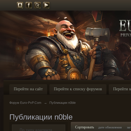
Перейти на сайт
Перейти к списку форумов
Перейти к
Форум Euro-PvP.Com
→
Публикации n0ble
Публикации n0ble
Сортировать
дате обновления
за
По типу контента