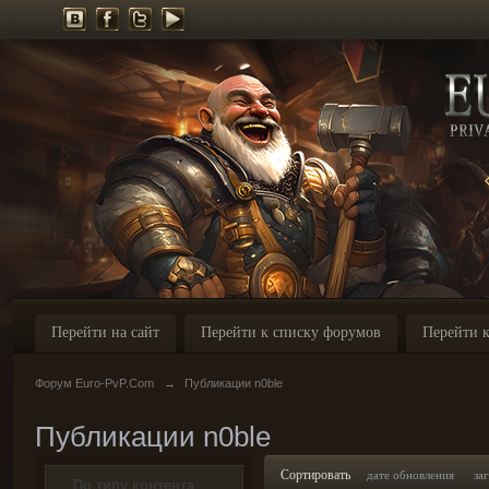
Перейти на сайт
Перейти к списку форумов
Перейти к
Форум Euro-PvP.Com
→
Публикации n0ble
Публикации n0ble
Сортировать
дате обновления
за
По типу контента