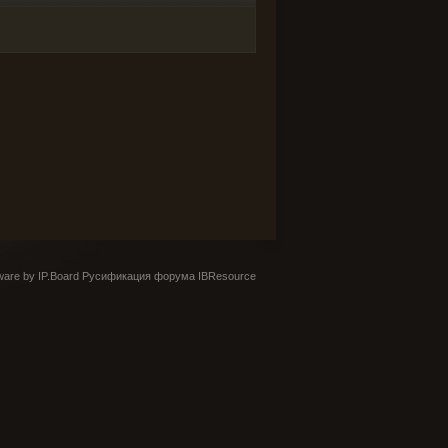
are by IP.Board
Русификация форума IBResource