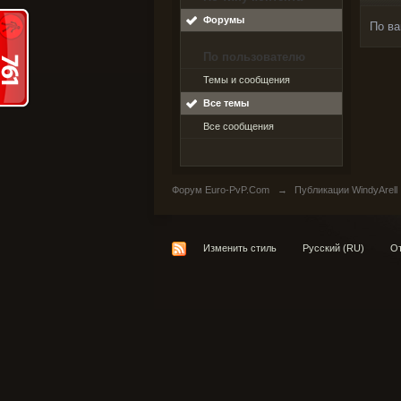
Форумы
По ва
По пользователю
Темы и сообщения
Все темы
Все сообщения
Форум Euro-PvP.Com
→
Публикации WindyArell
Изменить стиль
Русский (RU)
От