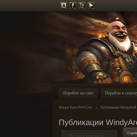
Перейти на сайт
Перейти к списк
Форум Euro-PvP.Com
→
Публикации WindyArell
Публикации WindyAre
Сорти
По типу контента