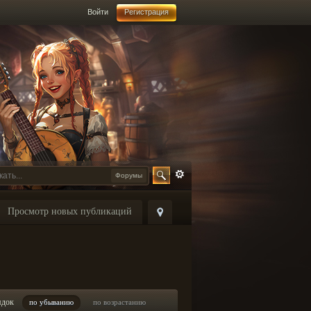
Войти
Регистрация
Форумы
Просмотр новых публикаций
ядок
по убыванию
по возрастанию