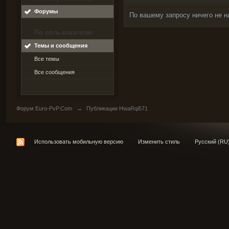
Форумы
По вашему запросу ничего не н
По пользователю
Темы и сообщения
Все темы
Все сообщения
Форум Euro-PvP.Com
→
Публикации HwaRqi571
Использовать мобильную версию
Изменить стиль
Русский (RU