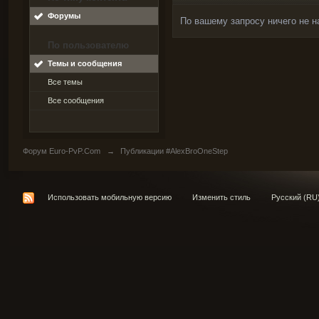
Форумы
По вашему запросу ничего не н
По пользователю
Темы и сообщения
Все темы
Все сообщения
Форум Euro-PvP.Com
→
Публикации #AlexBroOneStep
Использовать мобильную версию
Изменить стиль
Русский (RU