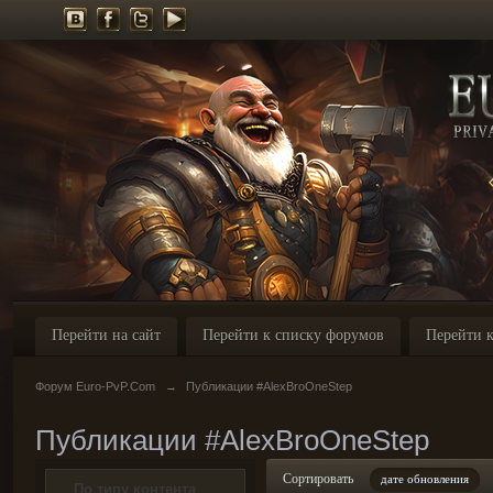
Перейти на сайт
Перейти к списку форумов
Перейти к
Форум Euro-PvP.Com
→
Публикации #AlexBroOneStep
Публикации #AlexBroOneStep
Сортировать
дате обновления
По типу контента