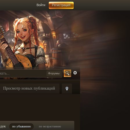
Войти
Регистрация
Форумы
Просмотр новых публикаций
ядок
по убыванию
по возрастанию