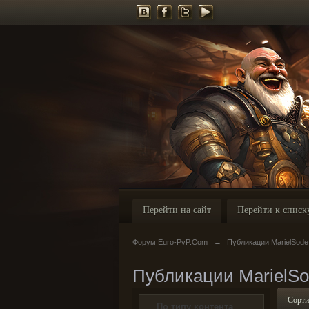
Перейти на сайт
Перейти к списк
Форум Euro-PvP.Com
→
Публикации MarielSode
Публикации MarielS
Сорти
По типу контента