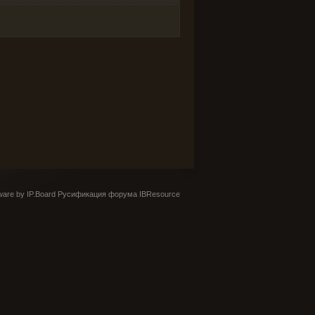
are by IP.Board
Русификация форума IBResource