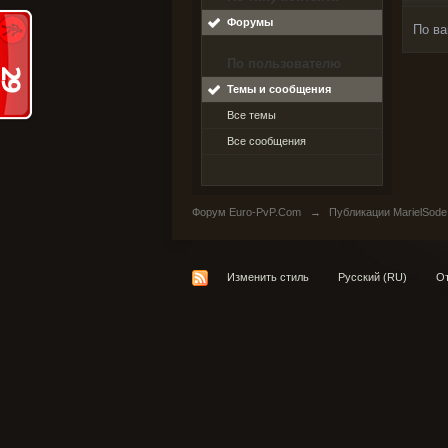
Форумы
По ва
По пользователю
Темы и сообщения
Все темы
Все сообщения
Форум Euro-PvP.Com
→
Публикации MarielSode
Изменить стиль
Русский (RU)
От