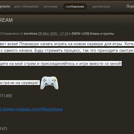
ровать
Пор
дате обновления
заголовку
сообщениям
просмотрам
REAM
Отправлено от
bos4mea
09 May 2025 - 17:18
в
[NEW x100] Кланы и группы
вет всем! Планирую начать играть на новом сервере для игры. Хотел
 с самого начала. Буду стримить процесс, так что приходите смотр
дите на мой стрим и присоединяйтесь к игре вместе со мной!
встречи на сервере!
UTUBE
ps://www.youtube.com/@bos4mea
OVO