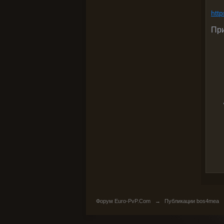
http
Пр
Форум Euro-PvP.Com
→
Публикации bos4mea