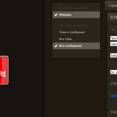
Сорти
По типу контента
Форумы
ST
По пользователю
Темы и сообщения
При
Все темы
там
Все сообщения
Зай
До 
YO
htt
TR