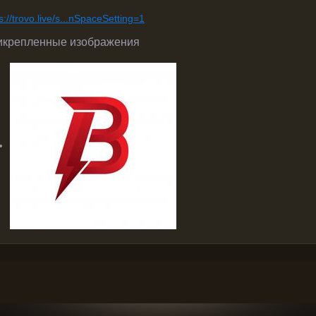
s://trovo.live/s...nSpaceSetting=1
икрепленные изображения