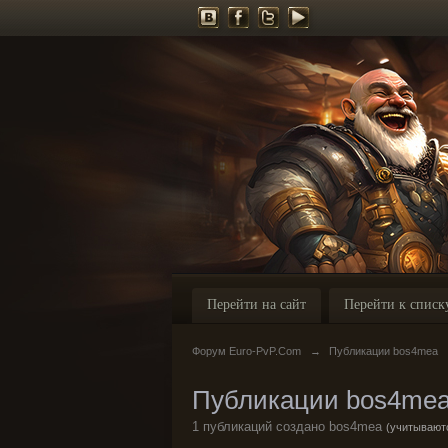
Перейти на сайт
Перейти к списк
Форум Euro-PvP.Com
→
Публикации bos4mea
Публикации bos4me
1 публикаций создано bos4mea
(учитываютс