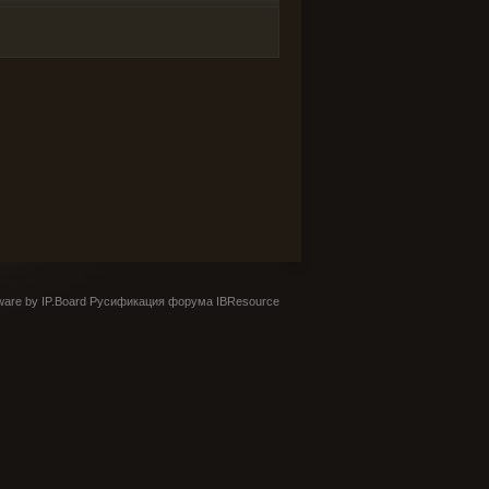
are by IP.Board
Русификация форума IBResource