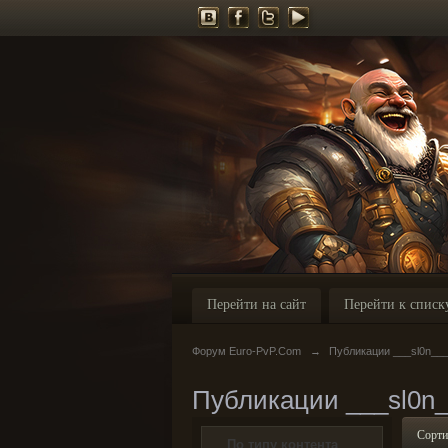
Перейти на сайт
Перейти к списк
Форум Euro-PvP.Com
→
Публикации ___sl0n__
Публикации ___sl0n
Сорти
По типу контента