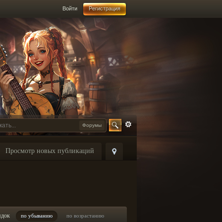
Войти
Регистрация
Форумы
Просмотр новых публикаций
ядок
по убыванию
по возрастанию