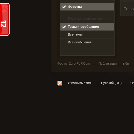
Форумы
По ва
По пользователю
Темы и сообщения
Все темы
Все сообщения
Форум Euro-PvP.Com
→
Публикации ___sl0n__
Изменить стиль
Русский (RU)
От