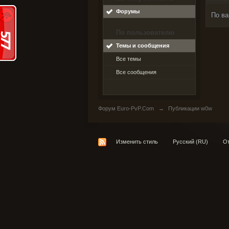
Форумы
По ва
По пользователю
Темы и сообщения
Все темы
Все сообщения
Форум Euro-PvP.Com
→
Публикации w0w
Изменить стиль
Русский (RU)
От