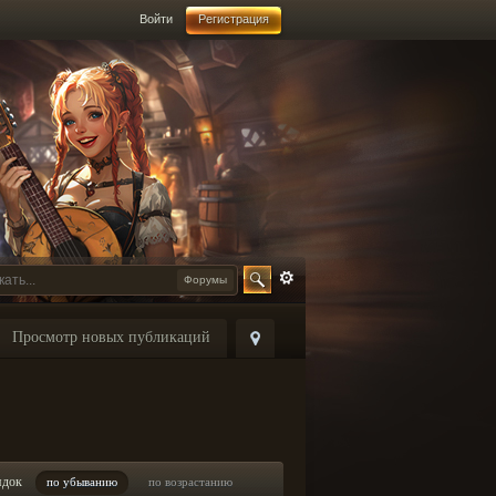
Войти
Регистрация
Форумы
Просмотр новых публикаций
ядок
по убыванию
по возрастанию