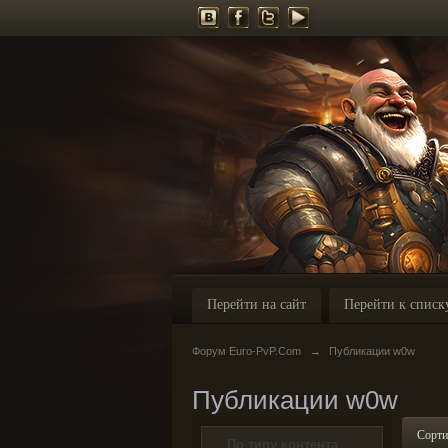
Перейти на сайт
Перейти к списк
Форум Euro-PvP.Com
→
Публикации w0w
Публикации w0w
Сорти
По типу контента