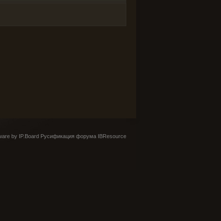
are by IP.Board
Русификация форума IBResource