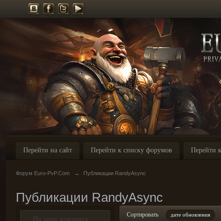
Перейти на сайт
Перейти к списку форумов
Перейти к
Форум Euro-PvP.Com
→
Публикации RandyAsync
Публикации RandyAsync
Сортировать
дате обновления
По типу контента