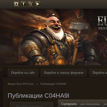
Перейти на сайт
Перейти к списку форумов
Перейти к
Форум Euro-PvP.Com
→
Публикации C04HA9I
Публикации C04HA9I
Сортировать
дате обновления
за
По типу контента