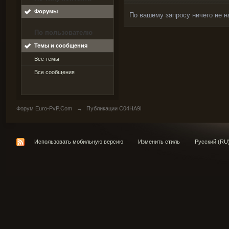
Форумы
По вашему запросу ничего не н
По пользователю
Темы и сообщения
Все темы
Все сообщения
Форум Euro-PvP.Com
→
Публикации C04HA9I
Использовать мобильную версию
Изменить стиль
Русский (RU