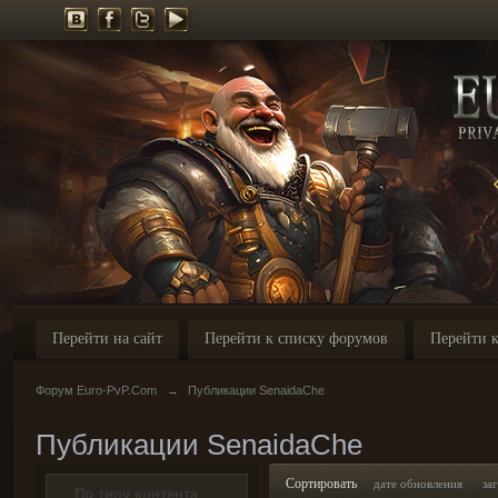
Перейти на сайт
Перейти к списку форумов
Перейти к
Форум Euro-PvP.Com
→
Публикации SenaidaChe
Публикации SenaidaChe
Сортировать
дате обновления
за
По типу контента