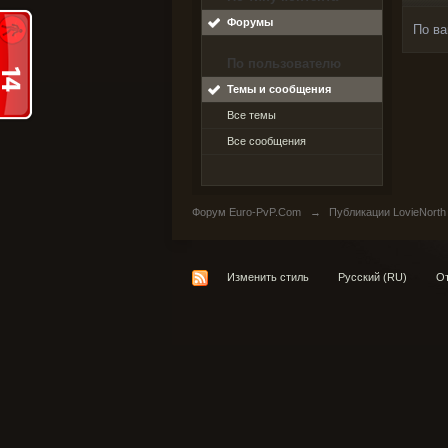
Форумы
По ва
По пользователю
Темы и сообщения
Все темы
Все сообщения
Форум Euro-PvP.Com
→
Публикации LovieNorth
Изменить стиль
Русский (RU)
От