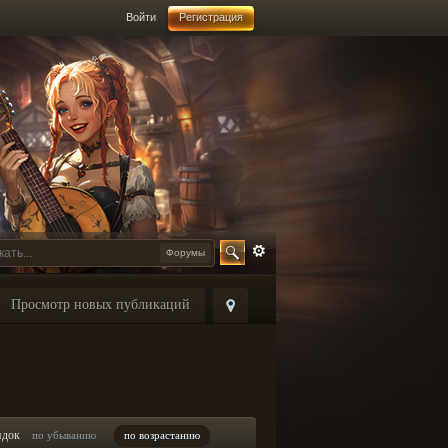
Войти
Регистрация
Форумы
Просмотр новых публикаций
ядок
по убыванию
по возрастанию