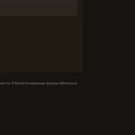
are by IP.Board
Русификация форума IBResource