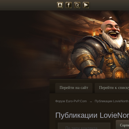
Перейти на сайт
Перейти к списк
Форум Euro-PvP.Com
→
Публикации LovieNorth
Публикации LovieNor
Сорти
По типу контента