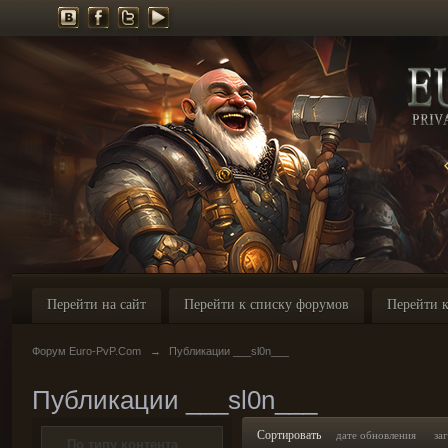
Перейти на сайт
Перейти к списку форумов
Перейти к
Форум Euro-PvP.Com
→
Публикации ___sl0n___
Публикации ___sl0n___
Сортировать
дате обновления
за
По типу контента