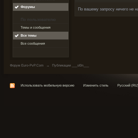
Форумы
По вашему запросу ничего не н
По пользователю
Темы и сообщения
Все темы
Все сообщения
Форум Euro-PvP.Com
→
Публикации ___sl0n___
Использовать мобильную версию
Изменить стиль
Русский (RU