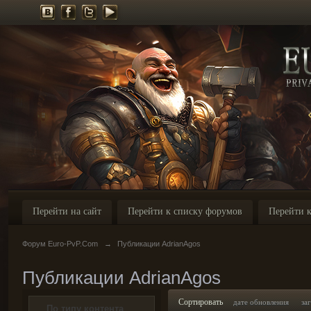
Перейти на сайт
Перейти к списку форумов
Перейти к
Форум Euro-PvP.Com
→
Публикации AdrianAgos
Публикации AdrianAgos
Сортировать
дате обновления
за
По типу контента