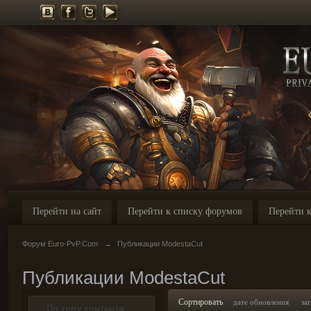
Перейти на сайт
Перейти к списку форумов
Перейти к
Форум Euro-PvP.Com
→
Публикации ModestaCut
Публикации ModestaCut
Сортировать
дате обновления
за
По типу контента