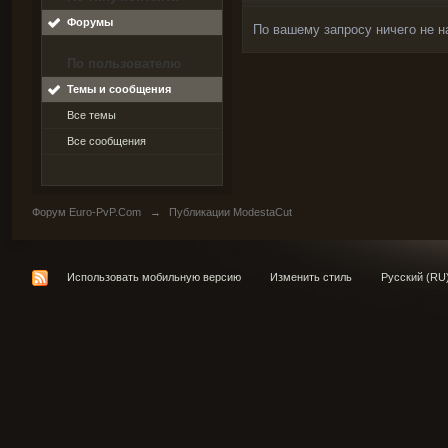
Форумы
По вашему запросу ничего не н
По пользователю
Темы и сообщения
Все темы
Все сообщения
Форум Euro-PvP.Com
→
Публикации ModestaCut
Использовать мобильную версию
Изменить стиль
Русский (RU