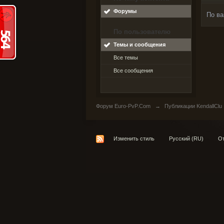
Форумы
По ва
По пользователю
Темы и сообщения
Все темы
Все сообщения
Форум Euro-PvP.Com
→
Публикации KendallClu
Изменить стиль
Русский (RU)
От