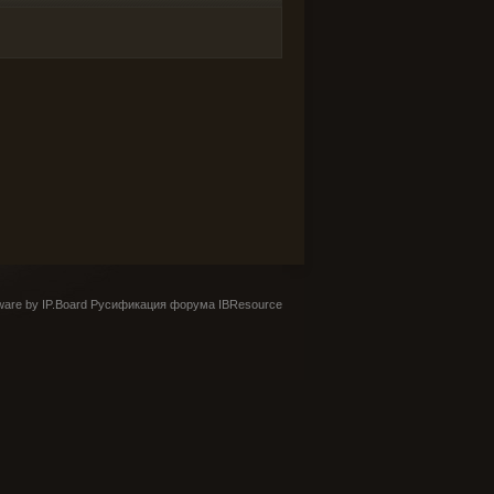
are by IP.Board
Русификация форума IBResource