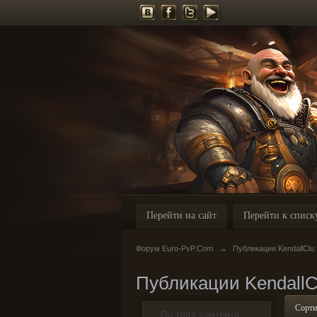
Перейти на сайт
Перейти к списк
Форум Euro-PvP.Com
→
Публикации KendallClu
Публикации KendallC
Сорти
По типу контента