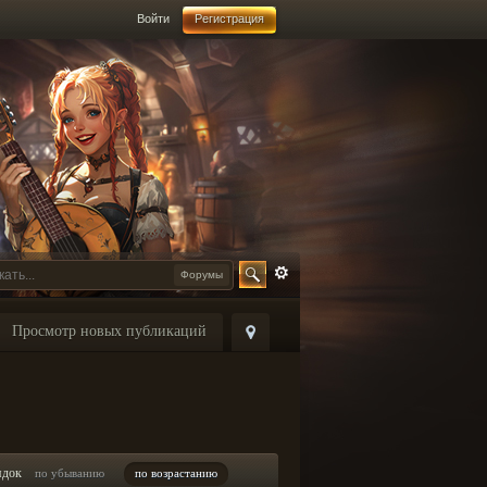
Войти
Регистрация
Форумы
Просмотр новых публикаций
ядок
по убыванию
по возрастанию