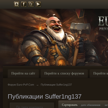
Перейти на сайт
Перейти к списку форумов
Перейти к
Форум Euro-PvP.Com
→
Публикации Suffer1ng137
Публикации Suffer1ng137
Сортировать
дате обновления
за
По типу контента