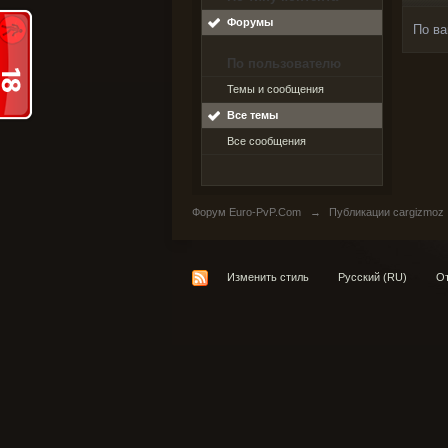
Форумы
По ва
По пользователю
Темы и сообщения
Все темы
Все сообщения
Форум Euro-PvP.Com
→
Публикации cargizmoz
Изменить стиль
Русский (RU)
От