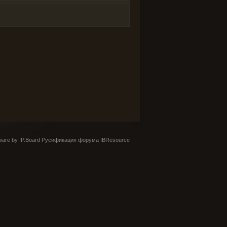
are by IP.Board
Русификация форума IBResource