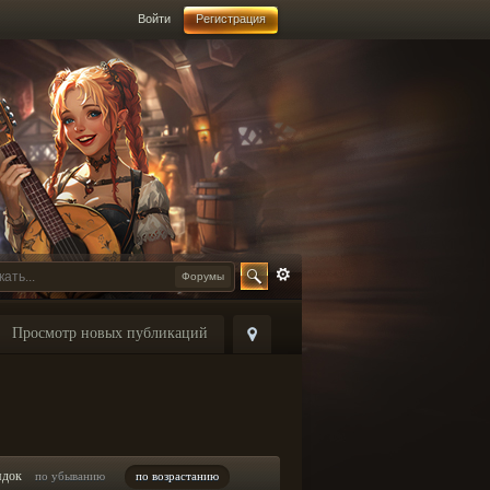
Войти
Регистрация
Форумы
Просмотр новых публикаций
ядок
по убыванию
по возрастанию