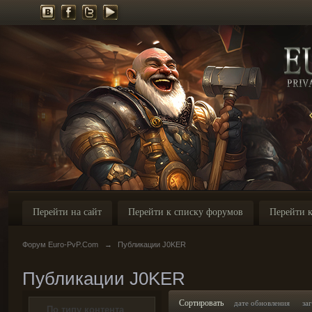
Перейти на сайт
Перейти к списку форумов
Перейти к
Форум Euro-PvP.Com
→
Публикации J0KER
Публикации J0KER
Сортировать
дате обновления
за
По типу контента