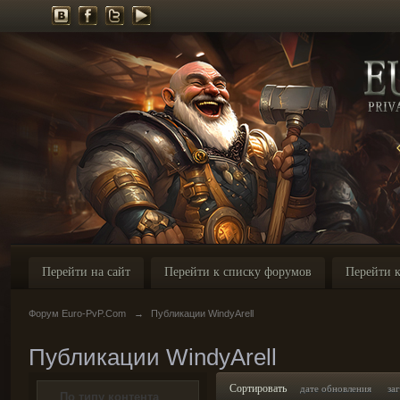
Перейти на сайт
Перейти к списку форумов
Перейти к
Форум Euro-PvP.Com
→
Публикации WindyArell
Публикации WindyArell
Сортировать
дате обновления
за
По типу контента