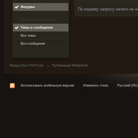
Форумы
По вашему запросу ничего не н
По пользователю
Темы и сообщения
Все темы
Все сообщения
Форум Euro-PvP.Com
→
Публикации WindyArell
Использовать мобильную версию
Изменить стиль
Русский (RU