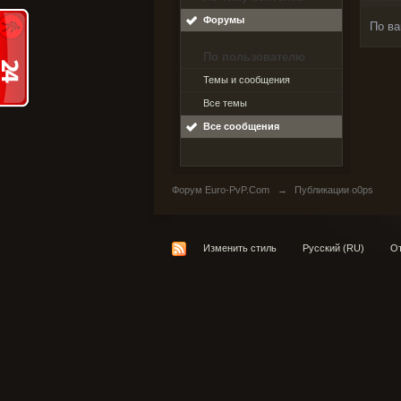
Форумы
По ва
По пользователю
Темы и сообщения
Все темы
Все сообщения
Форум Euro-PvP.Com
→
Публикации o0ps
Изменить стиль
Русский (RU)
От