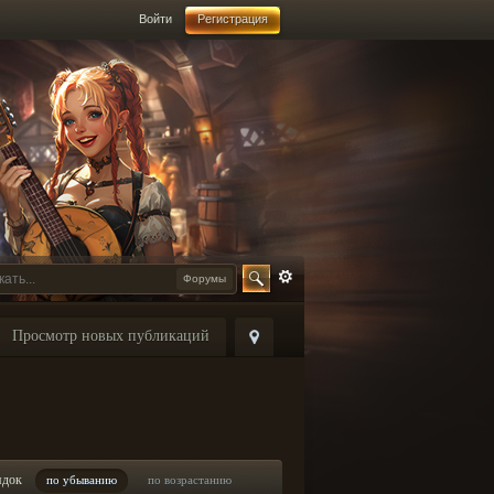
Войти
Регистрация
Форумы
Просмотр новых публикаций
ядок
по убыванию
по возрастанию