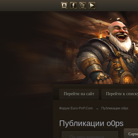
Перейти на сайт
Перейти к списк
Форум Euro-PvP.Com
→
Публикации o0ps
Публикации o0ps
Сорти
По типу контента