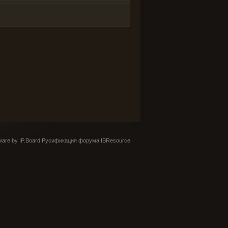
are by IP.Board
Русификация форума IBResource