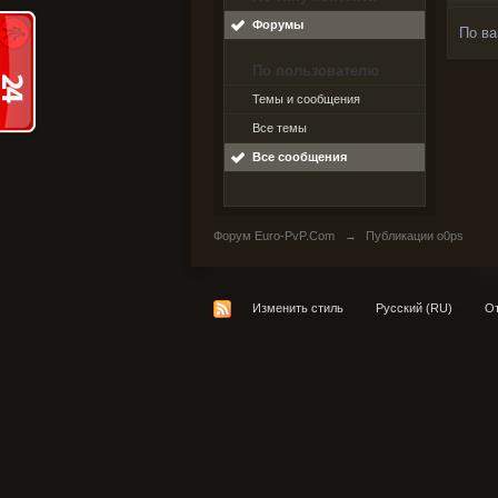
Форумы
По ва
По пользователю
Темы и сообщения
Все темы
Все сообщения
Форум Euro-PvP.Com
→
Публикации o0ps
Изменить стиль
Русский (RU)
От