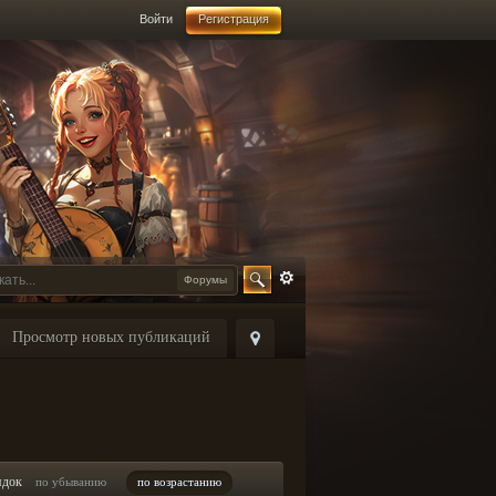
Войти
Регистрация
Форумы
Просмотр новых публикаций
ядок
по убыванию
по возрастанию