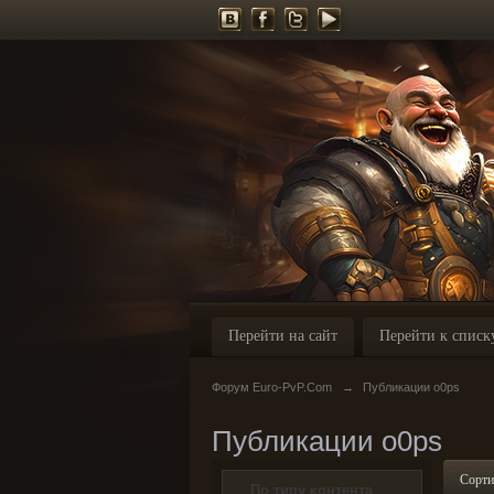
Перейти на сайт
Перейти к списк
Форум Euro-PvP.Com
→
Публикации o0ps
Публикации o0ps
Сорти
По типу контента