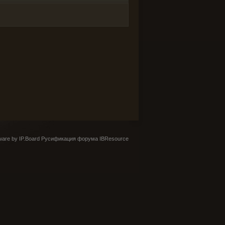
are by IP.Board
Русификация форума IBResource