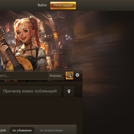
Войти
Регистрация
Форумы
Просмотр новых публикаций
ядок
по убыванию
по возрастанию