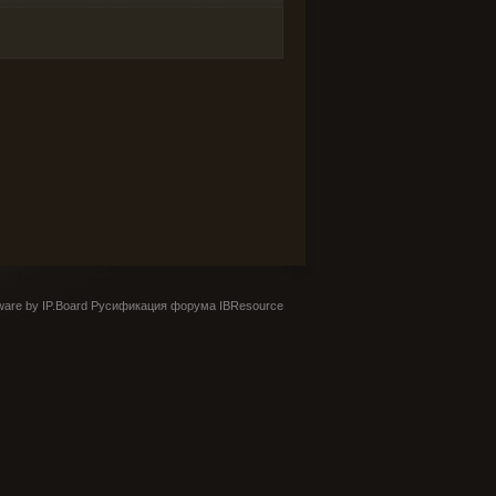
are by IP.Board
Русификация форума IBResource