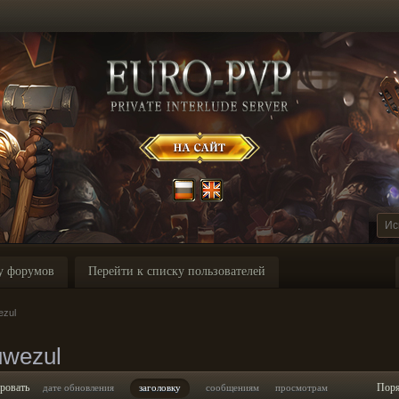
у форумов
Перейти к списку пользователей
ezul
uwezul
ровать
Пор
дате обновления
заголовку
сообщениям
просмотрам