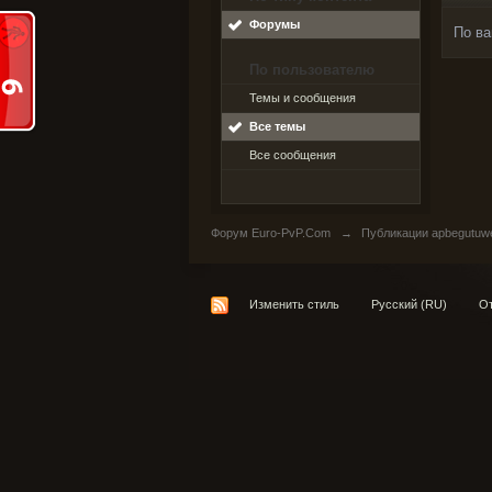
Форумы
По ва
По пользователю
Темы и сообщения
Все темы
Все сообщения
Форум Euro-PvP.Com
→
Публикации apbegutuw
Изменить стиль
Русский (RU)
От