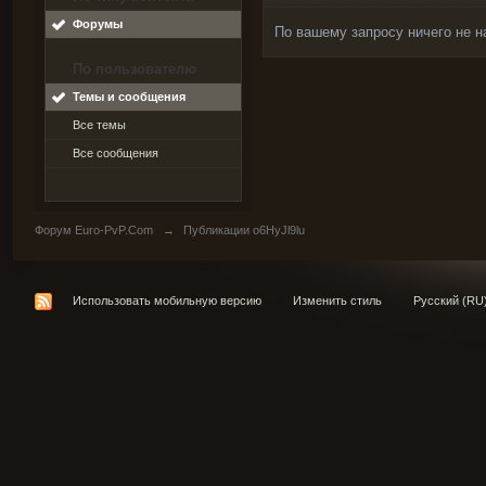
Форумы
По вашему запросу ничего не н
По пользователю
Темы и сообщения
Все темы
Все сообщения
Форум Euro-PvP.Com
→
Публикации o6HyJl9lu
Использовать мобильную версию
Изменить стиль
Русский (RU