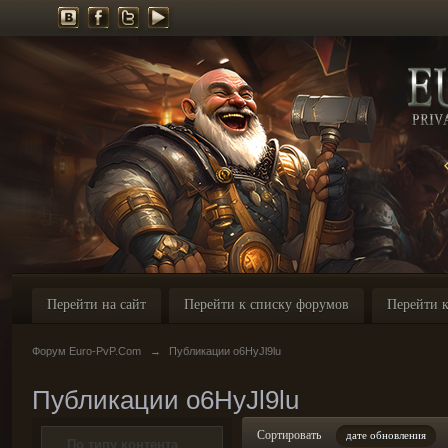
Перейти на сайт
Перейти к списку форумов
Перейти к
Форум Euro-PvP.Com
→
Публикации o6HyJl9lu
Публикации o6HyJl9lu
Сортировать
дате обновления
По типу контента