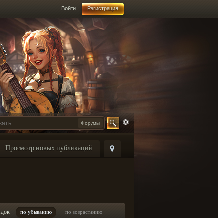
Войти
Регистрация
Форумы
Просмотр новых публикаций
ядок
по убыванию
по возрастанию