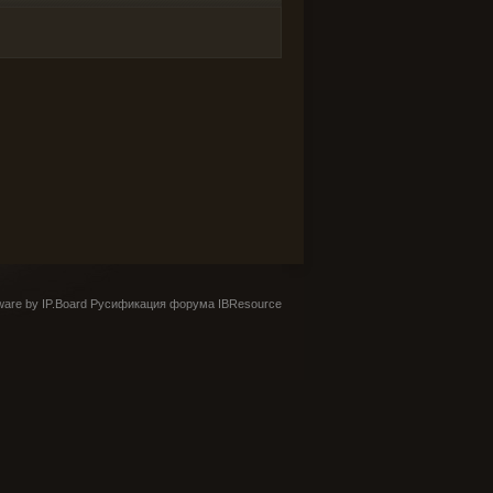
are by IP.Board
Русификация форума IBResource