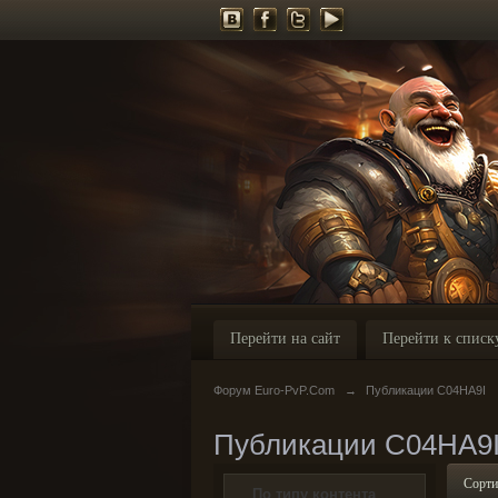
Перейти на сайт
Перейти к списк
Форум Euro-PvP.Com
→
Публикации C04HA9I
Публикации C04HA9
Сорти
По типу контента