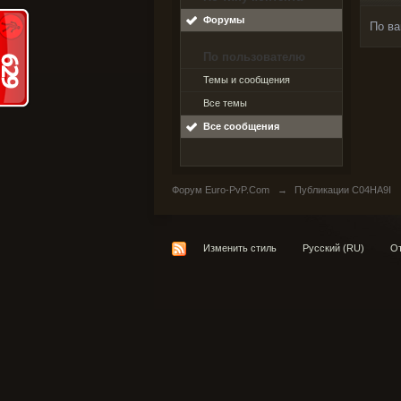
Форумы
По ва
По пользователю
Темы и сообщения
Все темы
Все сообщения
Форум Euro-PvP.Com
→
Публикации C04HA9I
Изменить стиль
Русский (RU)
От