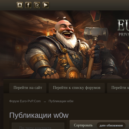
Перейти на сайт
Перейти к списку форумов
Перейти к
Форум Euro-PvP.Com
→
Публикации w0w
Публикации w0w
Сортировать
дате обновления
По типу контента