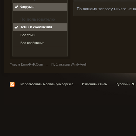
Форумы
По вашему запросу ничего не н
По пользователю
Темы и сообщения
Все темы
Все сообщения
Форум Euro-PvP.Com
→
Публикации WindyArell
Использовать мобильную версию
Изменить стиль
Русский (RU