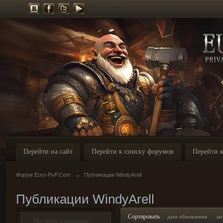
Перейти на сайт
Перейти к списку форумов
Перейти к
Форум Euro-PvP.Com
→
Публикации WindyArell
Публикации WindyArell
Сортировать
дате обновления
за
По типу контента