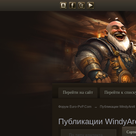
Перейти на сайт
Перейти к списк
Форум Euro-PvP.Com
→
Публикации WindyArell
Публикации WindyAre
Сорти
По типу контента