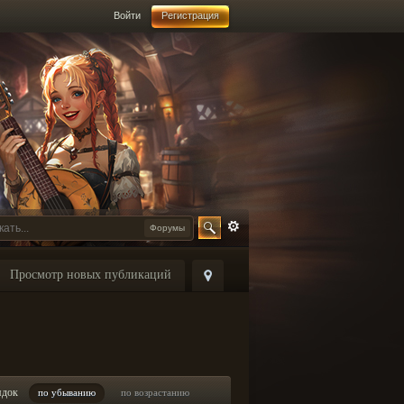
Войти
Регистрация
Форумы
Просмотр новых публикаций
ядок
по убыванию
по возрастанию