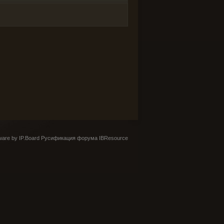
are by IP.Board
Русификация форума IBResource