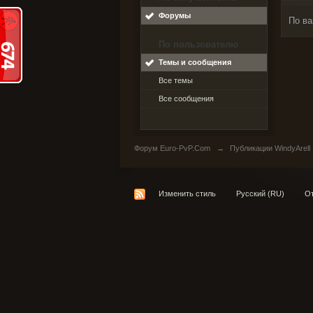
Форумы
По ва
По пользователю
Темы и сообщения
Все темы
Все сообщения
Форум Euro-PvP.Com
→
Публикации WindyArell
Изменить стиль
Русский (RU)
От