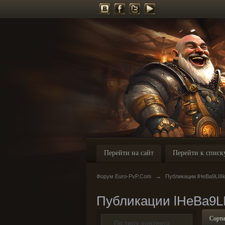
Перейти на сайт
Перейти к списк
Форум Euro-PvP.Com
→
Публикации lHeBa9LIII
Публикации lHeBa9LI
Сорти
По типу контента