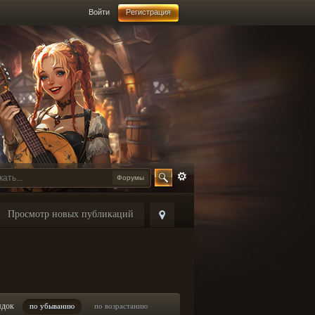
Войти
Регистрация
Форумы
Просмотр новых публикаций
ядок
по убыванию
по возрастанию