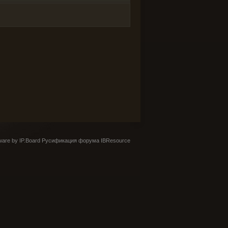
are by IP.Board
Русификация форума IBResource