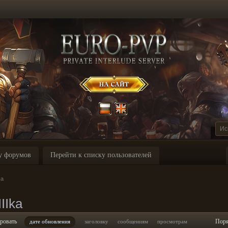
у форумов
Перейти к списку пользователей
ka
IIka
ровать
Пор
дате обновления
заголовку
сообщениям
просмотрам