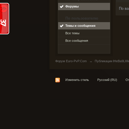
Форумы
По ва
По пользователю
Темы и сообщения
Все темы
Все сообщения
Форум Euro-PvP.Com
→
Публикации lHeBa9LIII
Изменить стиль
Русский (RU)
От