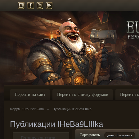
Перейти на сайт
Перейти к списку форумов
Перейти к
Форум Euro-PvP.Com
→
Публикации lHeBa9LIIIka
Публикации lHeBa9LIIIka
Сортировать
дате обновления
По типу контента