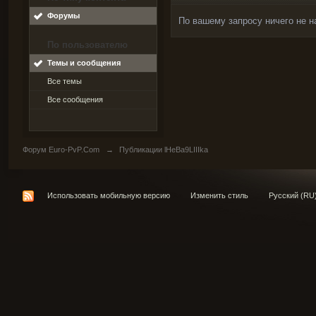
Форумы
По вашему запросу ничего не н
По пользователю
Темы и сообщения
Все темы
Все сообщения
Форум Euro-PvP.Com
→
Публикации lHeBa9LIIIka
Использовать мобильную версию
Изменить стиль
Русский (RU