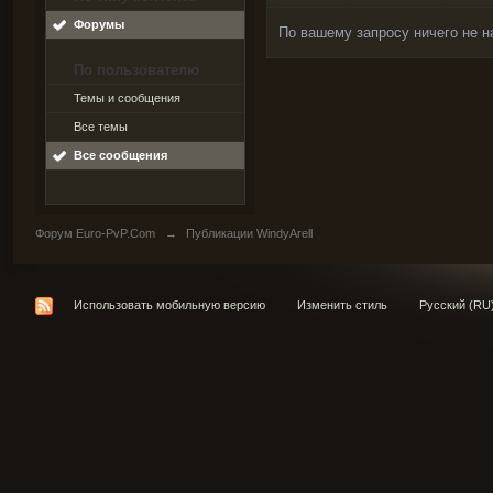
Форумы
По вашему запросу ничего не н
По пользователю
Темы и сообщения
Все темы
Все сообщения
Форум Euro-PvP.Com
→
Публикации WindyArell
Использовать мобильную версию
Изменить стиль
Русский (RU