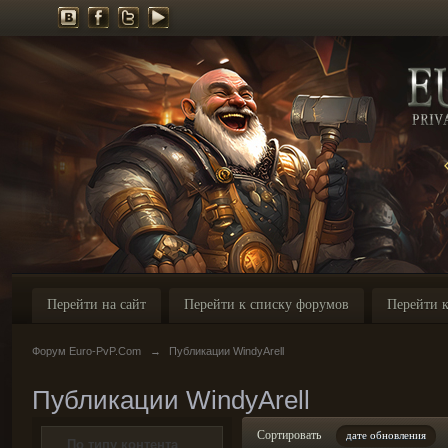
Перейти на сайт
Перейти к списку форумов
Перейти к
Форум Euro-PvP.Com
→
Публикации WindyArell
Публикации WindyArell
Сортировать
дате обновления
По типу контента