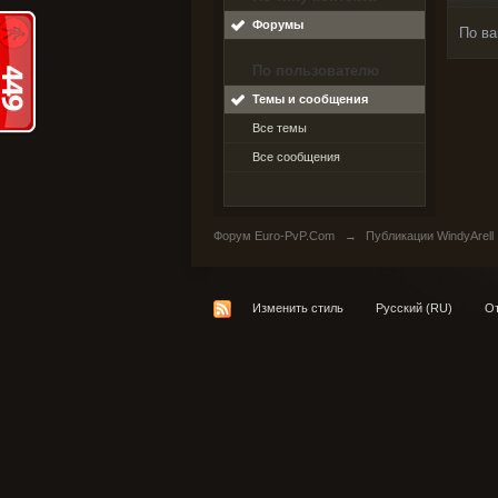
Форумы
По ва
По пользователю
Темы и сообщения
Все темы
Все сообщения
Форум Euro-PvP.Com
→
Публикации WindyArell
Изменить стиль
Русский (RU)
От