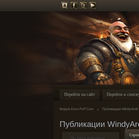
Перейти на сайт
Перейти к списк
Форум Euro-PvP.Com
→
Публикации WindyArell
Публикации WindyAre
Сорти
По типу контента