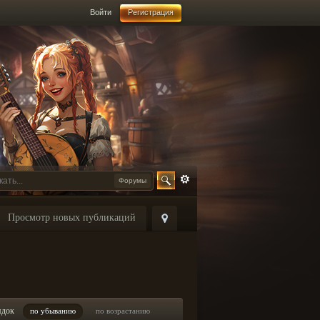
Войти
Регистрация
Форумы
Просмотр новых публикаций
ядок
по убыванию
по возрастанию