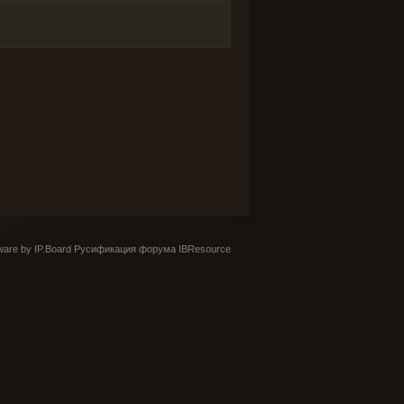
are by IP.Board
Русификация форума IBResource