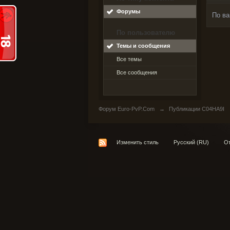
Форумы
По ва
По пользователю
Темы и сообщения
Все темы
Все сообщения
Форум Euro-PvP.Com
→
Публикации C04HA9I
Изменить стиль
Русский (RU)
От