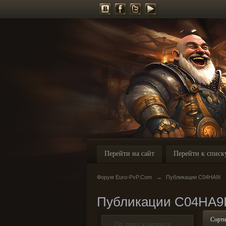
Перейти на сайт
Перейти к списк
Форум Euro-PvP.Com
→
Публикации C04HA9I
Публикации C04HA9
Сорти
По типу контента