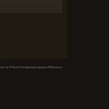
are by IP.Board
Русификация форума IBResource