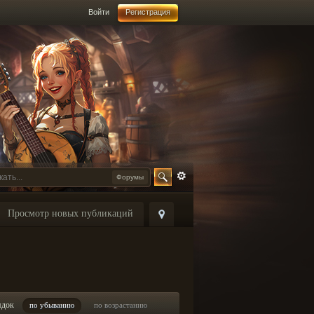
Войти
Регистрация
Форумы
Просмотр новых публикаций
ядок
по убыванию
по возрастанию