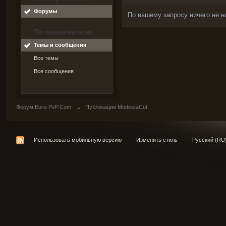
Форумы
По вашему запросу ничего не н
По пользователю
Темы и сообщения
Все темы
Все сообщения
Форум Euro-PvP.Com
→
Публикации ModestaCut
Использовать мобильную версию
Изменить стиль
Русский (RU