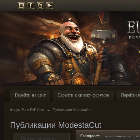
Перейти на сайт
Перейти к списку форумов
Перейти к
Форум Euro-PvP.Com
→
Публикации ModestaCut
Публикации ModestaCut
Сортировать
дате обновления
за
По типу контента