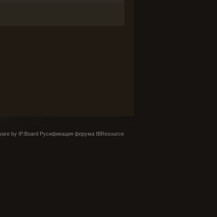
are by IP.Board
Русификация форума IBResource