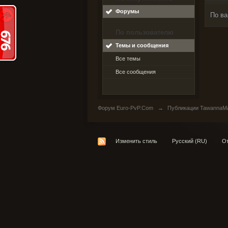
Форумы
По ва
По пользователю
Темы и сообщения
Все темы
Все сообщения
Форум Euro-PvP.Com
→
Публикации TawannaM
Изменить стиль
Русский (RU)
От