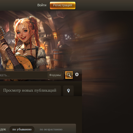
Войти
Регистрация
Форумы
Просмотр новых публикаций
ядок
по убыванию
по возрастанию