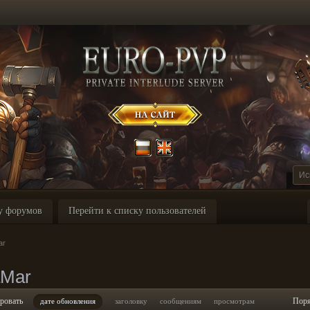
у форумов
Перейти к списку пользователей
ar
aMar
ровать
Пор
дате обновления
заголовку
сообщениям
просмотрам