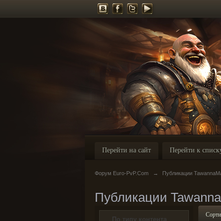
Перейти на сайт
Перейти к списк
Форум Euro-PvP.Com
→
Публикации TawannaM
Публикации Tawann
Сорти
По типу контента