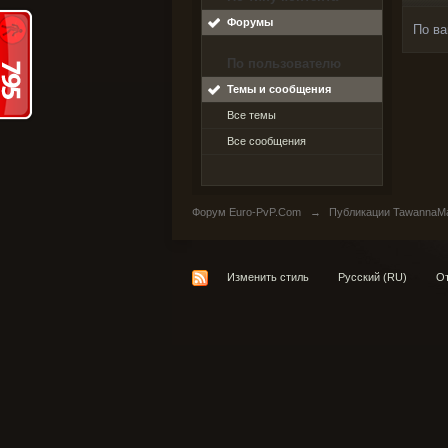
Форумы
По ва
По пользователю
Темы и сообщения
Все темы
Все сообщения
Форум Euro-PvP.Com
→
Публикации TawannaM
Изменить стиль
Русский (RU)
От