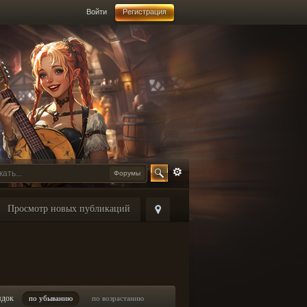
Войти
Регистрация
Форумы
Просмотр новых публикаций
ядок
по убыванию
по возрастанию