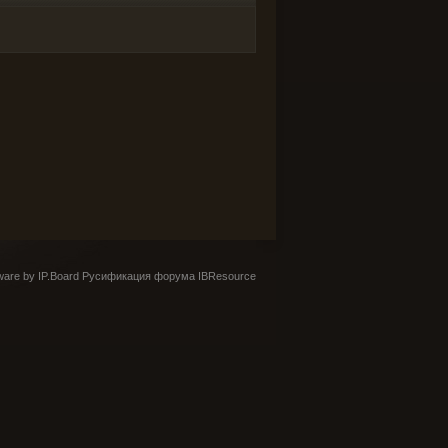
are by IP.Board
Русификация форума IBResource