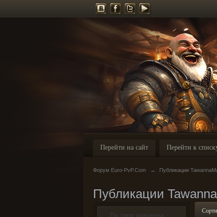
Перейти на сайт
Перейти к списк
Форум Euro-PvP.Com
→
Публикации TawannaM
Публикации Tawann
Сорти
По типу контента