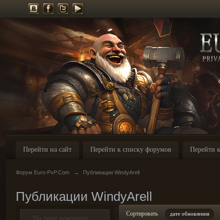
Перейти на сайт
Перейти к списку форумов
Перейти к
Форум Euro-PvP.Com
→
Публикации WindyArell
Публикации WindyArell
Сортировать
дате обновления
По типу контента