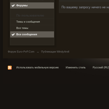
Форумы
По вашему запросу ничего не н
По пользователю
Темы и сообщения
Все темы
Все сообщения
Форум Euro-PvP.Com
→
Публикации WindyArell
Использовать мобильную версию
Изменить стиль
Русский (RU