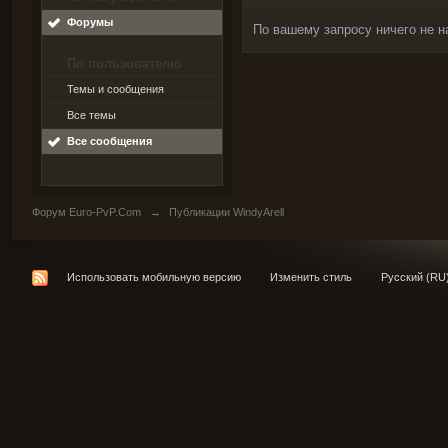
Форумы
По вашему запросу ничего не н
По пользователю
Темы и сообщения
Все темы
Все сообщения
Форум Euro-PvP.Com
→
Публикации WindyArell
Использовать мобильную версию
Изменить стиль
Русский (RU