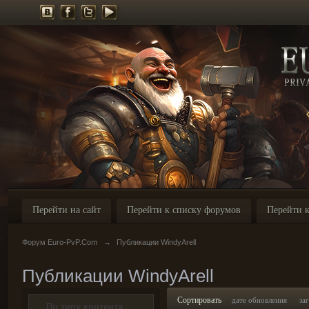
Перейти на сайт
Перейти к списку форумов
Перейти к
Форум Euro-PvP.Com
→
Публикации WindyArell
Публикации WindyArell
Сортировать
дате обновления
за
По типу контента