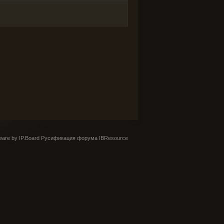
are by IP.Board
Русификация форума IBResource