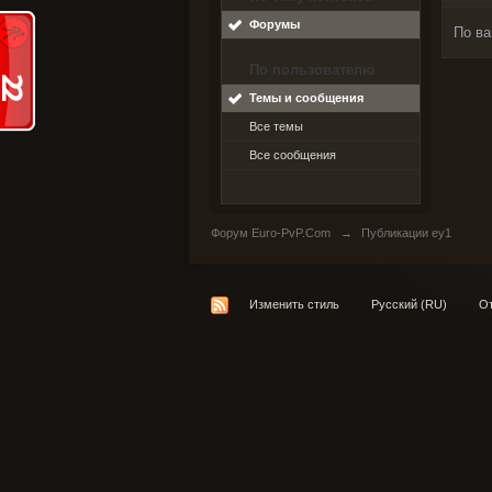
Форумы
По ва
По пользователю
Темы и сообщения
Все темы
Все сообщения
Форум Euro-PvP.Com
→
Публикации ey1
Изменить стиль
Русский (RU)
От