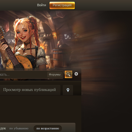
Войти
Регистрация
Форумы
Просмотр новых публикаций
ядок
по убыванию
по возрастанию