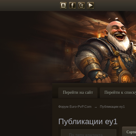
Перейти на сайт
Перейти к списк
Форум Euro-PvP.Com
→
Публикации ey1
Публикации ey1
Сорти
По типу контента