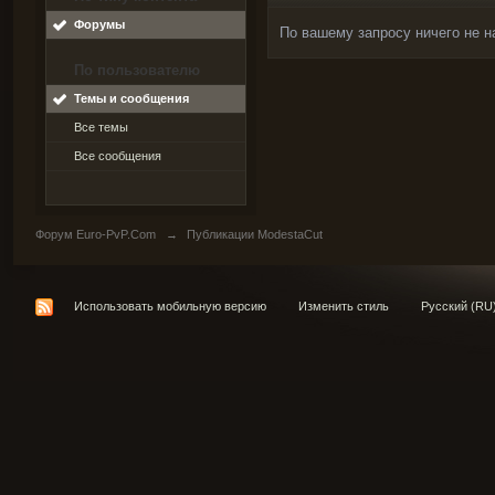
Форумы
По вашему запросу ничего не н
По пользователю
Темы и сообщения
Все темы
Все сообщения
Форум Euro-PvP.Com
→
Публикации ModestaCut
Использовать мобильную версию
Изменить стиль
Русский (RU