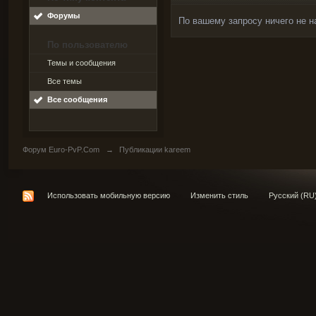
Форумы
По вашему запросу ничего не н
По пользователю
Темы и сообщения
Все темы
Все сообщения
Форум Euro-PvP.Com
→
Публикации kareem
Использовать мобильную версию
Изменить стиль
Русский (RU