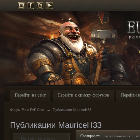
Перейти на сайт
Перейти к списку форумов
Перейти к
Форум Euro-PvP.Com
→
Публикации MauriceH33
Публикации MauriceH33
Сортировать
дате обновления
за
По типу контента