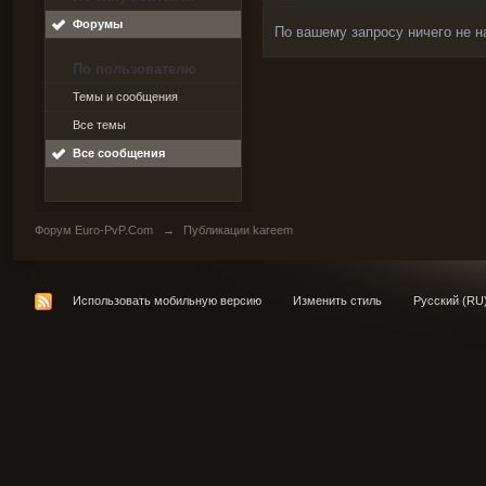
Форумы
По вашему запросу ничего не н
По пользователю
Темы и сообщения
Все темы
Все сообщения
Форум Euro-PvP.Com
→
Публикации kareem
Использовать мобильную версию
Изменить стиль
Русский (RU