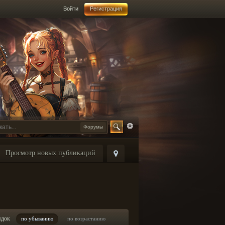
Войти
Регистрация
Форумы
Просмотр новых публикаций
ядок
по убыванию
по возрастанию