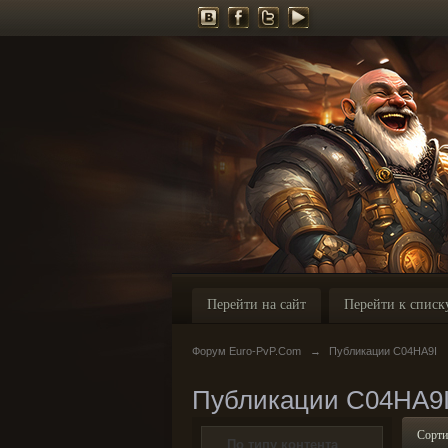
Перейти на сайт
Перейти к списк
Форум Euro-PvP.Com
→
Публикации C04HA9I
Публикации C04HA9
Сорти
По типу контента