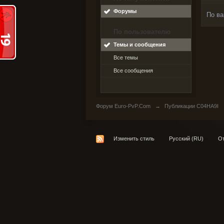
Форумы
По ва
По пользователю
Темы и сообщения
Все темы
Все сообщения
Форум Euro-PvP.Com
→
Публикации C04HA9I
Изменить стиль
Русский (RU)
От