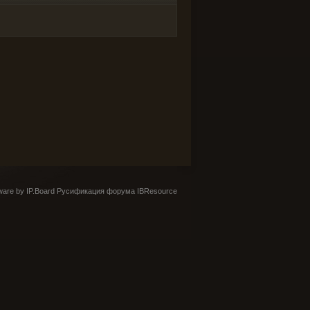
are by IP.Board
Русификация форума IBResource