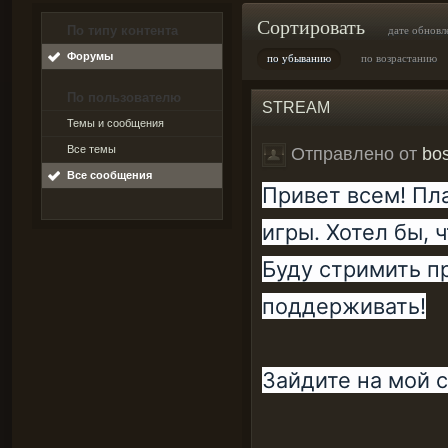
Сортировать
По типу контента
дате обновл
Форумы
по убыванию
по возрастанию
По пользователю
STREAM
Темы и сообщения
Все темы
Отправлено от
bo
Все сообщения
Привет всем! Пл
игры. Хотел бы, ч
Буду стримить пр
поддерживать!
Зайдите на мой с