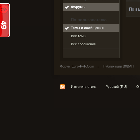
Форумы
По ва
По пользователю
Темы и сообщения
Все темы
Все сообщения
Форум Euro-PvP.Com
→
Публикации B0BAH
Изменить стиль
Русский (RU)
От