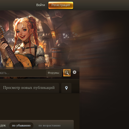
Войти
Регистрация
Форумы
Просмотр новых публикаций
ядок
по убыванию
по возрастанию