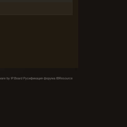
are by IP.Board
Русификация форума IBResource