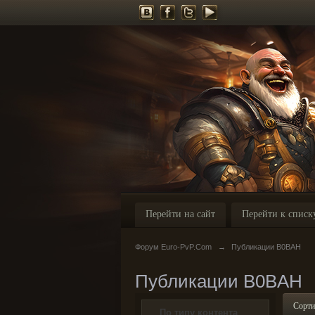
Перейти на сайт
Перейти к списк
Форум Euro-PvP.Com
→
Публикации B0BAH
Публикации B0BAH
Сорти
По типу контента