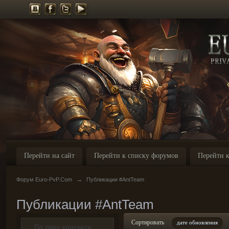
Перейти на сайт
Перейти к списку форумов
Перейти к
Форум Euro-PvP.Com
→
Публикации #AntTeam
Публикации #AntTeam
Сортировать
дате обновления
По типу контента