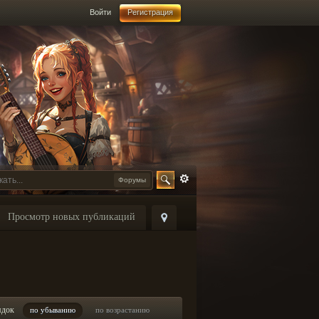
Войти
Регистрация
Форумы
Просмотр новых публикаций
ядок
по убыванию
по возрастанию