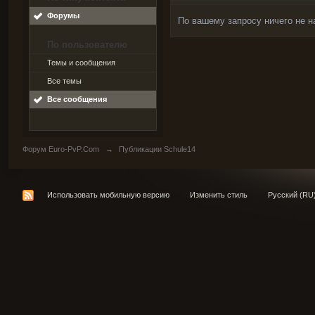
Форумы
По вашему запросу ничего не н
По пользователю
Темы и сообщения
Все темы
Все сообщения
Форум Euro-PvP.Com
→
Публикации Schule14
Использовать мобильную версию
Изменить стиль
Русский (RU